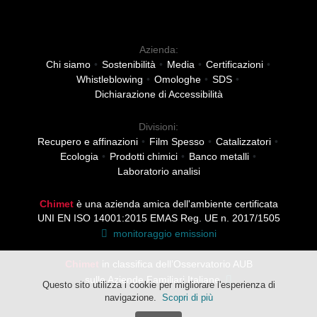
BLOOMART S.R.L.
Via Impiano 1
52020 Laterina (AR)
Web:
www.bloomart.it
Azienda:
Email:
info@bloomart.it
Chi siamo
Sostenibilità
Media
Certificazioni
Whistleblowing
Omologhe
SDS
Dichiarazione di Accessibilità
Divisioni:
Recupero e affinazioni
Film Spesso
Catalizzatori
Ecologia
Prodotti chimici
Banco metalli
Laboratorio analisi
Chimet
è una azienda amica dell'ambiente certificata
UNI EN ISO 14001:2015
EMAS Reg. UE n. 2017/1505
monitoraggio emissioni
Chimet
in classifica dell’Osservatorio AUB
sulle Aziende Familiari Italiane
Questo sito utilizza i cookie per migliorare l'esperienza di
navigazione.
Scopri di più